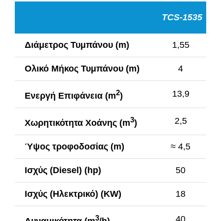
TCS-1535
Διάμετρος Τυμπάνου (m)
1,55
Ολικό Μήκος Τυμπάνου (m)
4
2
13,9
Ενεργή Επιφάνεια (m
)
3
2,5
Χωρητικότητα Χοάνης (m
)
Ύψος τροφοδοσίας (m)
≈ 4,5
Ισχύς (Diesel) (hp)
50
Ισχύς (Ηλεκτρικό) (KW)
18
3
40